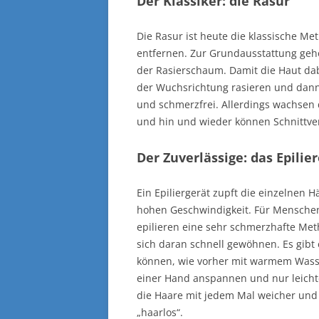
Der Klassiker: die Rasur
Die Rasur ist heute die klassische M
entfernen. Zur Grundausstattung geh
der Rasierschaum. Damit die Haut dabe
der Wuchsrichtung rasieren und dann 
und schmerzfrei. Allerdings wachsen 
und hin und wieder können Schnittver
Der Zuverlässige: das Epilie
Ein Epiliergerät zupft die einzelnen 
hohen Geschwindigkeit. Für Menschen
epilieren eine sehr schmerzhafte Me
sich daran schnell gewöhnen. Es gib
können, wie vorher mit warmem Wasse
einer Hand anspannen und nur leichte
die Haare mit jedem Mal weicher und
„haarlos“.