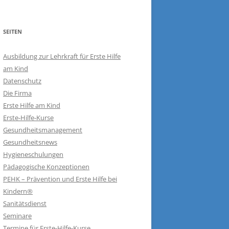
SEITEN
Ausbildung zur Lehrkraft für Erste Hilfe
am Kind
Datenschutz
Die Firma
Erste Hilfe am Kind
Erste-Hilfe-Kurse
Gesundheitsmanagement
Gesundheitsnews
Hygieneschulungen
Pädagogische Konzeptionen
PEHK – Prävention und Erste Hilfe bei
Kindern®
Sanitätsdienst
Seminare
Termine für Erste-Hilfe-Kurse