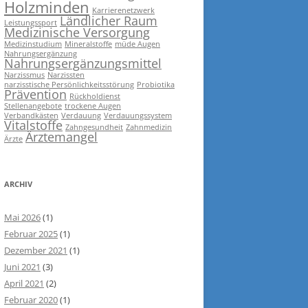
Holzminden
Karrierenetzwerk
Ländlicher Raum
Leistungssport
Medizinische Versorgung
Medizinstudium
Mineralstoffe
müde Augen
Nahrungsergänzung
Nahrungsergänzungsmittel
Narzissmus
Narzissten
narzisstische Persönlichkeitsstörung
Probiotika
Prävention
Rückholdienst
Stellenangebote
trockene Augen
Verbandkästen
Verdauung
Verdauungssystem
Vitalstoffe
Zahngesundheit
Zahnmedizin
Ärztemangel
Ärzte
ARCHIV
Mai 2026
(1)
Februar 2025
(1)
Dezember 2021
(1)
Juni 2021
(3)
April 2021
(2)
Februar 2020
(1)