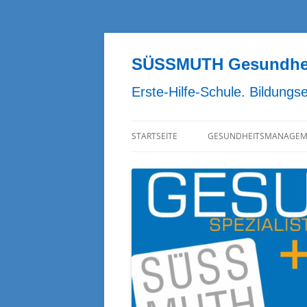
Zum
Inhalt
springen
SÜSSMUTH Gesundheit
Erste-Hilfe-Schule. Bildungs
STARTSEITE
GESUNDHEITSMANAGEM