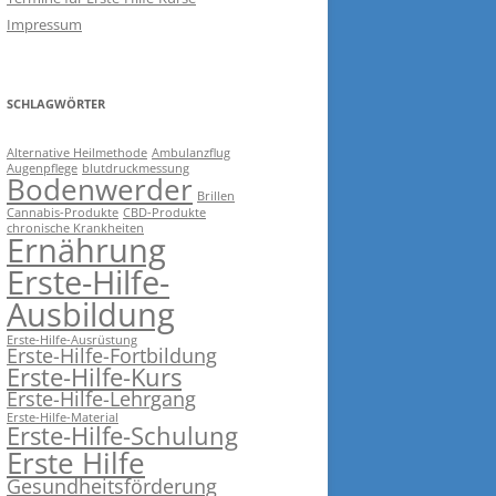
Impressum
SCHLAGWÖRTER
Alternative Heilmethode
Ambulanzflug
Augenpflege
blutdruckmessung
Bodenwerder
Brillen
Cannabis-Produkte
CBD-Produkte
chronische Krankheiten
Ernährung
Erste-Hilfe-
Ausbildung
Erste-Hilfe-Ausrüstung
Erste-Hilfe-Fortbildung
Erste-Hilfe-Kurs
Erste-Hilfe-Lehrgang
Erste-Hilfe-Material
Erste-Hilfe-Schulung
Erste Hilfe
Gesundheitsförderung