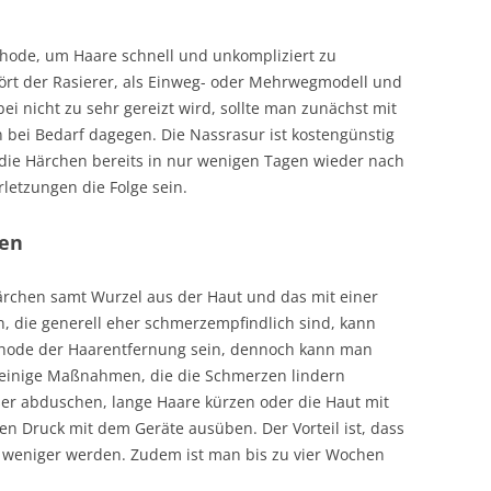
ethode, um Haare schnell und unkompliziert zu
ört der Rasierer, als Einweg- oder Mehrwegmodell und
i nicht zu sehr gereizt wird, sollte man zunächst mit
bei Bedarf dagegen. Die Nassrasur ist kostengünstig
die Härchen bereits in nur wenigen Tagen wieder nach
letzungen die Folge sein.
ren
Härchen samt Wurzel aus der Haut und das mit einer
, die generell eher schmerzempfindlich sind, kann
thode der Haarentfernung sein, dennoch kann man
t einige Maßnahmen, die die Schmerzen lindern
r abduschen, lange Haare kürzen oder die Haut mit
n Druck mit dem Geräte ausüben. Der Vorteil ist, dass
 weniger werden. Zudem ist man bis zu vier Wochen