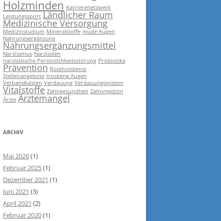
Holzminden
Karrierenetzwerk
Ländlicher Raum
Leistungssport
Medizinische Versorgung
Medizinstudium
Mineralstoffe
müde Augen
Nahrungsergänzung
Nahrungsergänzungsmittel
Narzissmus
Narzissten
narzisstische Persönlichkeitsstörung
Probiotika
Prävention
Rückholdienst
Stellenangebote
trockene Augen
Verbandkästen
Verdauung
Verdauungssystem
Vitalstoffe
Zahngesundheit
Zahnmedizin
Ärztemangel
Ärzte
ARCHIV
Mai 2026
(1)
Februar 2025
(1)
Dezember 2021
(1)
Juni 2021
(3)
April 2021
(2)
Februar 2020
(1)