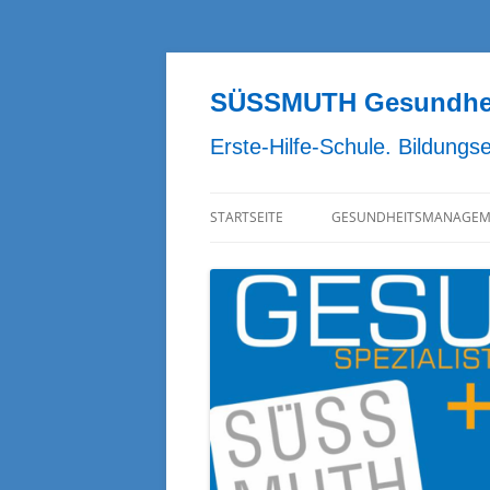
Zum
Inhalt
springen
SÜSSMUTH Gesundheit
Erste-Hilfe-Schule. Bildungs
STARTSEITE
GESUNDHEITSMANAGEM