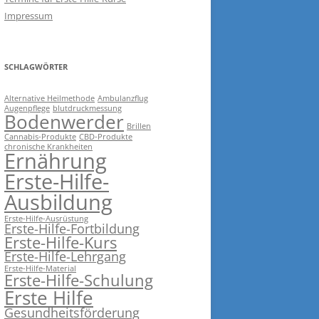
Impressum
SCHLAGWÖRTER
Alternative Heilmethode
Ambulanzflug
Augenpflege
blutdruckmessung
Bodenwerder
Brillen
Cannabis-Produkte
CBD-Produkte
chronische Krankheiten
Ernährung
Erste-Hilfe-
Ausbildung
Erste-Hilfe-Ausrüstung
Erste-Hilfe-Fortbildung
Erste-Hilfe-Kurs
Erste-Hilfe-Lehrgang
Erste-Hilfe-Material
Erste-Hilfe-Schulung
Erste Hilfe
Gesundheitsförderung