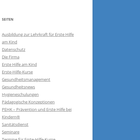
SEITEN
Ausbildung zur Lehrkraft für Erste Hilfe
am Kind
Datenschutz
Die Firma
Erste Hilfe am Kind
Erste-Hilfe-Kurse
Gesundheitsmanagement
Gesundheitsnews
Hygieneschulungen
Pädagogische Konzeptionen
PEHK – Prävention und Erste Hilfe bei
Kindern®
Sanitätsdienst
Seminare
Termine für Erste-Hilfe-Kurse