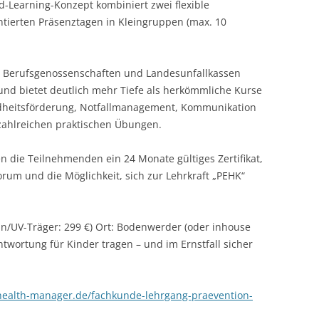
-Learning-Konzept kombiniert zwei flexible
ntierten Präsenztagen in Kleingruppen (max. 10
er Berufsgenossenschaften und Landesunfallkassen
 und bietet deutlich mehr Tiefe als herkömmliche Kurse
undheitsförderung, Notfallmanagement, Kommunikation
zahlreichen praktischen Übungen.
n die Teilnehmenden ein 24 Monate gültiges Zertifikat,
rum und die Möglichkeit, sich zur Lehrkraft „PEHK“
n/UV-Träger: 299 €) Ort: Bodenwerder (oder inhouse
antwortung für Kinder tragen – und im Ernstfall sicher
/health-manager.de/fachkunde-lehrgang-praevention-