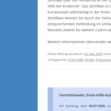
Zertifikat über die Teilnahme an der 
Hilfe bei Kindern®“. Das Zertifikat ist
Kurskonzept selbständig in der Ihnen 
Zertifikats können Sie durch die Tei
entsprechenden Fortbildung im Umfan
Monaten jeweils für weitere 2 Jahre v
Weitere Informationen übersenden wi
Dieser Beitrag wurde am
25. Mai 2026
unte
Schlagwörter:
Erste Hilfe
,
Kinder
,
Präventio
Terminhinweis: Erste-Hilfe-Ku
Am Samstag, dem
04.07.2026
, u