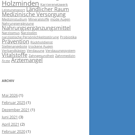
Holzminden
Karrierenetzwerk
Ländlicher Raum
Leistungssport
Medizinische Versorgung
Medizinstudium
Mineralstoffe
müde Augen
Nahrungsergänzung
Nahrungsergänzungsmittel
Narzissmus
Narzissten
narzisstische Persönlichkeitsstörung
Probiotika
Prävention
Rückholdienst
Stellenangebote
trockene Augen
Verbandkästen
Verdauung
Verdauungssystem
Vitalstoffe
Zahngesundheit
Zahnmedizin
Ärztemangel
Ärzte
ARCHIV
Mai 2026
(1)
Februar 2025
(1)
Dezember 2021
(1)
Juni 2021
(3)
April 2021
(2)
Februar 2020
(1)