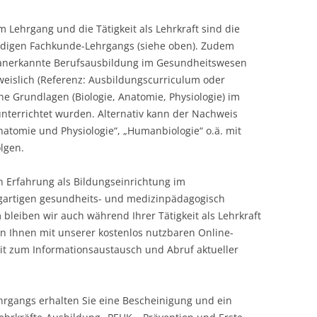
Lehrgang und die Tätigkeit als Lehrkraft sind die
ündigen Fachkunde-Lehrgangs (siehe oben). Zudem
 anerkannte Berufsausbildung im Gesundheitswesen
eislich (Referenz: Ausbildungscurriculum oder
 Grundlagen (Biologie, Anatomie, Physiologie) im
terrichtet wurden. Alternativ kann der Nachweis
Anatomie und Physiologie“, „Humanbiologie“ o.ä. mit
olgen.
en Erfahrung als Bildungseinrichtung im
gartigen gesundheits- und medizinpädagogisch
leiben wir auch während Ihrer Tätigkeit als Lehrkraft
en Ihnen mit unserer kostenlos nutzbaren Online-
eit zum Informationsaustausch und Abruf aktueller
hrgangs erhalten Sie eine Bescheinigung und ein