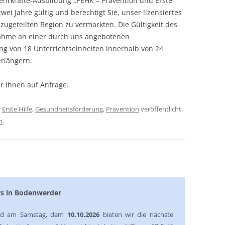
Lehrkräfte-Ausbildung „PEHK – Prävention und Erste
 zwei Jahre gültig und berechtigt Sie, unser lizensiertes
zugeteilten Region zu vermarkten. Die Gültigkeit des
lnahme an einer durch uns angebotenen
g von 18 Unterrichtseinheiten innerhalb von 24
erlängern.
r Ihnen auf Anfrage.
r
Erste Hilfe
,
Gesundheitsförderung
,
Prävention
veröffentlicht.
n
.
rs in Bodenwerder
nd am Samstag, dem
10.10.2026
bieten wir die nächste