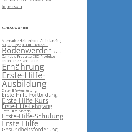
Impressum
SCHLAGWÖRTER
Alternative Heilmethode
Ambulanzflug
Augenpflege
blutdruckmessung
Bodenwerder
Brillen
Cannabis-Produkte
CBD-Produkte
chronische Krankheiten
Ernährung
Erste-Hilfe-
Ausbildung
Erste-Hilfe-Ausrüstung
Erste-Hilfe-Fortbildung
Erste-Hilfe-Kurs
Erste-Hilfe-Lehrgang
Erste-Hilfe-Material
Erste-Hilfe-Schulung
Erste Hilfe
Gesundheitsförderung