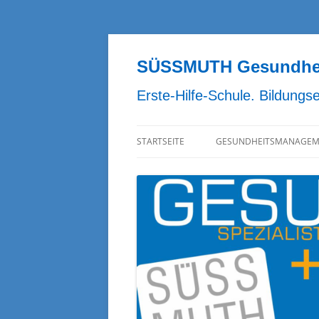
Zum
Inhalt
springen
SÜSSMUTH Gesundheit
Erste-Hilfe-Schule. Bildungs
STARTSEITE
GESUNDHEITSMANAGEM