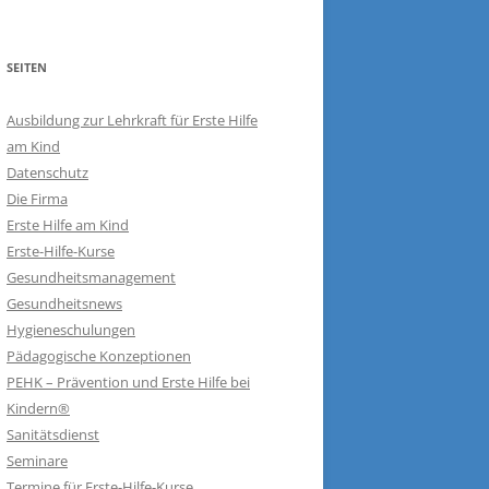
SEITEN
Ausbildung zur Lehrkraft für Erste Hilfe
am Kind
Datenschutz
Die Firma
Erste Hilfe am Kind
Erste-Hilfe-Kurse
Gesundheitsmanagement
Gesundheitsnews
Hygieneschulungen
Pädagogische Konzeptionen
PEHK – Prävention und Erste Hilfe bei
Kindern®
Sanitätsdienst
Seminare
Termine für Erste-Hilfe-Kurse