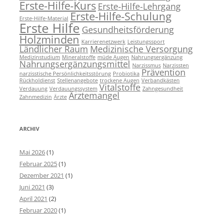
Erste-Hilfe-Kurs
Erste-Hilfe-Lehrgang
Erste-Hilfe-Schulung
Erste-Hilfe-Material
Erste Hilfe
Gesundheitsförderung
Holzminden
Karrierenetzwerk
Leistungssport
Ländlicher Raum
Medizinische Versorgung
Medizinstudium
Mineralstoffe
müde Augen
Nahrungsergänzung
Nahrungsergänzungsmittel
Narzissmus
Narzissten
Prävention
narzisstische Persönlichkeitsstörung
Probiotika
Rückholdienst
Stellenangebote
trockene Augen
Verbandkästen
Vitalstoffe
Verdauung
Verdauungssystem
Zahngesundheit
Ärztemangel
Zahnmedizin
Ärzte
ARCHIV
Mai 2026
(1)
Februar 2025
(1)
Dezember 2021
(1)
Juni 2021
(3)
April 2021
(2)
Februar 2020
(1)