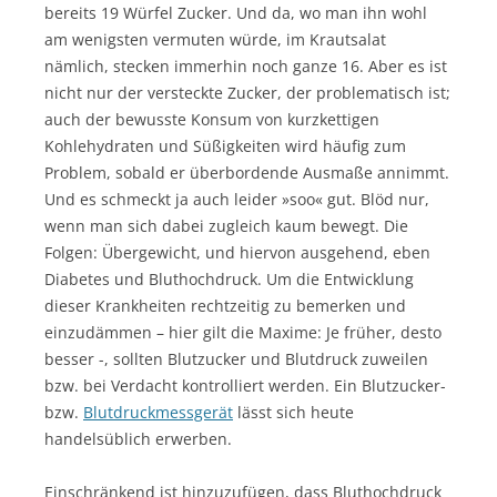
bereits 19 Würfel Zucker. Und da, wo man ihn wohl
am wenigsten vermuten würde, im Krautsalat
nämlich, stecken immerhin noch ganze 16. Aber es ist
nicht nur der versteckte Zucker, der problematisch ist;
auch der bewusste Konsum von kurzkettigen
Kohlehydraten und Süßigkeiten wird häufig zum
Problem, sobald er überbordende Ausmaße annimmt.
Und es schmeckt ja auch leider »soo« gut. Blöd nur,
wenn man sich dabei zugleich kaum bewegt. Die
Folgen: Übergewicht, und hiervon ausgehend, eben
Diabetes und Bluthochdruck. Um die Entwicklung
dieser Krankheiten rechtzeitig zu bemerken und
einzudämmen – hier gilt die Maxime: Je früher, desto
besser -, sollten Blutzucker und Blutdruck zuweilen
bzw. bei Verdacht kontrolliert werden. Ein Blutzucker-
bzw.
Blutdruckmessgerät
lässt sich heute
handelsüblich erwerben.
Einschränkend ist hinzuzufügen, dass Bluthochdruck