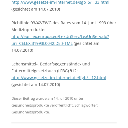
http://www.gesetze-im-internet.de/sgb_5/__33.html
(gesichtet am 14.07.2010)
Richtlinie 93/42/EWG des Rates vom 14. Juni 1993 über
Medizinprodukte:
http://eur-lex.europa.eu/LexUriServ/LexUriServ.do?
uri=CELEX:31993L0042:DE:HTML
(gesichtet am
14.07.2010)
Lebensmittel-, Bedarfsgegenstände- und
Futtermittelgesetzbuch (LFBG) §12:
http://www.gesetze-im-internet.de/lfgb/__12.html
(gesichtet am 14.07.2010)
Dieser Beitrag wurde am
14. Juli 2010
unter
Gesundheitsprodukte
veröffentlicht. Schlagwörter:
Gesundheitsprodukte
.