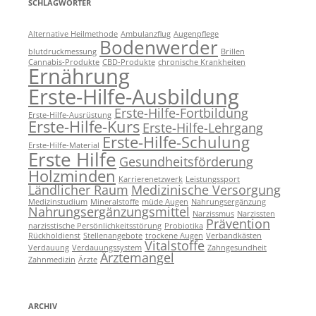
SCHLAGWÖRTER
Alternative Heilmethode
Ambulanzflug
Augenpflege
Bodenwerder
blutdruckmessung
Brillen
Cannabis-Produkte
CBD-Produkte
chronische Krankheiten
Ernährung
Erste-Hilfe-Ausbildung
Erste-Hilfe-Fortbildung
Erste-Hilfe-Ausrüstung
Erste-Hilfe-Kurs
Erste-Hilfe-Lehrgang
Erste-Hilfe-Schulung
Erste-Hilfe-Material
Erste Hilfe
Gesundheitsförderung
Holzminden
Karrierenetzwerk
Leistungssport
Ländlicher Raum
Medizinische Versorgung
Medizinstudium
Mineralstoffe
müde Augen
Nahrungsergänzung
Nahrungsergänzungsmittel
Narzissmus
Narzissten
Prävention
narzisstische Persönlichkeitsstörung
Probiotika
Rückholdienst
Stellenangebote
trockene Augen
Verbandkästen
Vitalstoffe
Verdauung
Verdauungssystem
Zahngesundheit
Ärztemangel
Zahnmedizin
Ärzte
ARCHIV