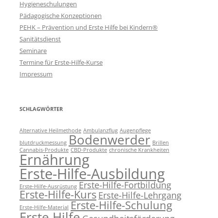
Hygieneschulungen
Pädagogische Konzeptionen
PEHK – Prävention und Erste Hilfe bei Kindern®
Sanitätsdienst
Seminare
Termine für Erste-Hilfe-Kurse
Impressum
SCHLAGWÖRTER
Alternative Heilmethode
Ambulanzflug
Augenpflege
Bodenwerder
blutdruckmessung
Brillen
Cannabis-Produkte
CBD-Produkte
chronische Krankheiten
Ernährung
Erste-Hilfe-Ausbildung
Erste-Hilfe-Fortbildung
Erste-Hilfe-Ausrüstung
Erste-Hilfe-Kurs
Erste-Hilfe-Lehrgang
Erste-Hilfe-Schulung
Erste-Hilfe-Material
Erste Hilfe