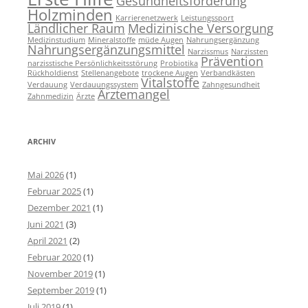
Gesundheitsförderung
Holzminden
Karrierenetzwerk
Leistungssport
Ländlicher Raum
Medizinische Versorgung
Medizinstudium
Mineralstoffe
müde Augen
Nahrungsergänzung
Nahrungsergänzungsmittel
Narzissmus
Narzissten
Prävention
narzisstische Persönlichkeitsstörung
Probiotika
Rückholdienst
Stellenangebote
trockene Augen
Verbandkästen
Vitalstoffe
Verdauung
Verdauungssystem
Zahngesundheit
Ärztemangel
Zahnmedizin
Ärzte
ARCHIV
Mai 2026
(1)
Februar 2025
(1)
Dezember 2021
(1)
Juni 2021
(3)
April 2021
(2)
Februar 2020
(1)
November 2019
(1)
September 2019
(1)
Juli 2019
(1)