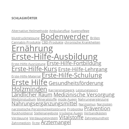
SCHLAGWÖRTER
Alternative Heilmethode
Ambulanzflug
Augenpflege
Bodenwerder
blutdruckmessung
Brillen
Cannabis-Produkte
CBD-Produkte
chronische Krankheiten
Ernährung
Erste-Hilfe-Ausbildung
Erste-Hilfe-Fortbildung
Erste-Hilfe-Ausrüstung
Erste-Hilfe-Kurs
Erste-Hilfe-Lehrgang
Erste-Hilfe-Schulung
Erste-Hilfe-Material
Erste Hilfe
Gesundheitsförderung
Holzminden
Karrierenetzwerk
Leistungssport
Ländlicher Raum
Medizinische Versorgung
Medizinstudium
Mineralstoffe
müde Augen
Nahrungsergänzung
Nahrungsergänzungsmittel
Narzissmus
Narzissten
Prävention
narzisstische Persönlichkeitsstörung
Probiotika
Rückholdienst
Stellenangebote
trockene Augen
Verbandkästen
Vitalstoffe
Verdauung
Verdauungssystem
Zahngesundheit
Ärztemangel
Zahnmedizin
Ärzte