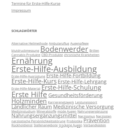
Termine für Erste-Hilfe-Kurse
Impressum
SCHLAGWÖRTER
Alternative Heilmethode
Ambulanzflug
Augenpflege
Bodenwerder
blutdruckmessung
Brillen
Cannabis-Produkte
CBD-Produkte
chronische Krankheiten
Ernährung
Erste-Hilfe-Ausbildung
Erste-Hilfe-Fortbildung
Erste-Hilfe-Ausrüstung
Erste-Hilfe-Kurs
Erste-Hilfe-Lehrgang
Erste-Hilfe-Schulung
Erste-Hilfe-Material
Erste Hilfe
Gesundheitsförderung
Holzminden
Karrierenetzwerk
Leistungssport
Ländlicher Raum
Medizinische Versorgung
Medizinstudium
Mineralstoffe
müde Augen
Nahrungsergänzung
Nahrungsergänzungsmittel
Narzissmus
Narzissten
Prävention
narzisstische Persönlichkeitsstörung
Probiotika
Rückholdienst
Stellenangebote
trockene Augen
Verbandkästen