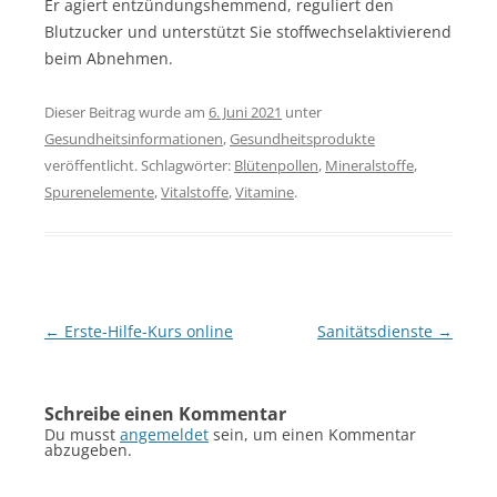
Er agiert entzündungshemmend, reguliert den
Blutzucker und unterstützt Sie stoffwechselaktivierend
beim Abnehmen.
Dieser Beitrag wurde am
6. Juni 2021
unter
Gesundheitsinformationen
,
Gesundheitsprodukte
veröffentlicht. Schlagwörter:
Blütenpollen
,
Mineralstoffe
,
Spurenelemente
,
Vitalstoffe
,
Vitamine
.
Beitragsnavigation
←
Erste-Hilfe-Kurs online
Sanitätsdienste
→
Schreibe einen Kommentar
Du musst
angemeldet
sein, um einen Kommentar
abzugeben.