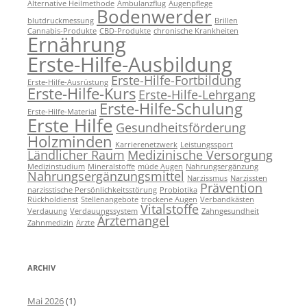
Alternative Heilmethode
Ambulanzflug
Augenpflege
Bodenwerder
blutdruckmessung
Brillen
Cannabis-Produkte
CBD-Produkte
chronische Krankheiten
Ernährung
Erste-Hilfe-Ausbildung
Erste-Hilfe-Fortbildung
Erste-Hilfe-Ausrüstung
Erste-Hilfe-Kurs
Erste-Hilfe-Lehrgang
Erste-Hilfe-Schulung
Erste-Hilfe-Material
Erste Hilfe
Gesundheitsförderung
Holzminden
Karrierenetzwerk
Leistungssport
Ländlicher Raum
Medizinische Versorgung
Medizinstudium
Mineralstoffe
müde Augen
Nahrungsergänzung
Nahrungsergänzungsmittel
Narzissmus
Narzissten
Prävention
narzisstische Persönlichkeitsstörung
Probiotika
Rückholdienst
Stellenangebote
trockene Augen
Verbandkästen
Vitalstoffe
Verdauung
Verdauungssystem
Zahngesundheit
Ärztemangel
Zahnmedizin
Ärzte
ARCHIV
Mai 2026
(1)