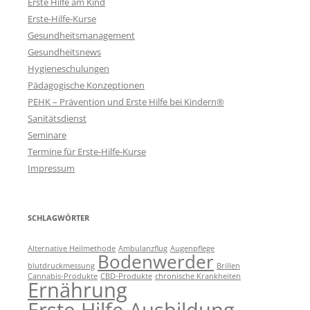
Erste Hilfe am Kind
Erste-Hilfe-Kurse
Gesundheitsmanagement
Gesundheitsnews
Hygieneschulungen
Pädagogische Konzeptionen
PEHK – Prävention und Erste Hilfe bei Kindern®
Sanitätsdienst
Seminare
Termine für Erste-Hilfe-Kurse
Impressum
SCHLAGWÖRTER
Alternative Heilmethode
Ambulanzflug
Augenpflege
Bodenwerder
blutdruckmessung
Brillen
Cannabis-Produkte
CBD-Produkte
chronische Krankheiten
Ernährung