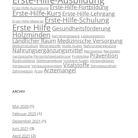
Erste-Hilfe-Ausbildung
Erste-Hilfe-Fortbildung
Erste-Hilfe-Ausrüstung
Erste-Hilfe-Kurs
Erste-Hilfe-Lehrgang
Erste-Hilfe-Schulung
Erste-Hilfe-Material
Erste Hilfe
Gesundheitsförderung
Holzminden
Karrierenetzwerk
Leistungssport
Ländlicher Raum
Medizinische Versorgung
Medizinstudium
Mineralstoffe
müde Augen
Nahrungsergänzung
Nahrungsergänzungsmittel
Narzissmus
Narzissten
Prävention
narzisstische Persönlichkeitsstörung
Probiotika
Rückholdienst
Stellenangebote
trockene Augen
Verbandkästen
Vitalstoffe
Verdauung
Verdauungssystem
Zahngesundheit
Ärztemangel
Zahnmedizin
Ärzte
ARCHIV
Mai 2026
(1)
Februar 2025
(1)
Dezember 2021
(1)
Juni 2021
(3)
April 2021
(2)