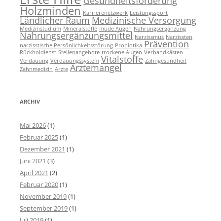
Gesundheitsförderung
Holzminden
Karrierenetzwerk
Leistungssport
Ländlicher Raum
Medizinische Versorgung
Medizinstudium
Mineralstoffe
müde Augen
Nahrungsergänzung
Nahrungsergänzungsmittel
Narzissmus
Narzissten
Prävention
narzisstische Persönlichkeitsstörung
Probiotika
Rückholdienst
Stellenangebote
trockene Augen
Verbandkästen
Vitalstoffe
Verdauung
Verdauungssystem
Zahngesundheit
Ärztemangel
Zahnmedizin
Ärzte
ARCHIV
Mai 2026
(1)
Februar 2025
(1)
Dezember 2021
(1)
Juni 2021
(3)
April 2021
(2)
Februar 2020
(1)
November 2019
(1)
September 2019
(1)
Juli 2019
(1)