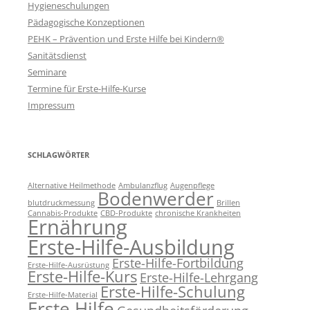
Hygieneschulungen
Pädagogische Konzeptionen
PEHK – Prävention und Erste Hilfe bei Kindern®
Sanitätsdienst
Seminare
Termine für Erste-Hilfe-Kurse
Impressum
SCHLAGWÖRTER
Alternative Heilmethode
Ambulanzflug
Augenpflege
Bodenwerder
blutdruckmessung
Brillen
Cannabis-Produkte
CBD-Produkte
chronische Krankheiten
Ernährung
Erste-Hilfe-Ausbildung
Erste-Hilfe-Fortbildung
Erste-Hilfe-Ausrüstung
Erste-Hilfe-Kurs
Erste-Hilfe-Lehrgang
Erste-Hilfe-Schulung
Erste-Hilfe-Material
Erste Hilfe