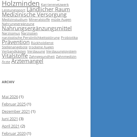
Holzminden
Karrierenetzwerk
Ländlicher Raum
Leistungssport
Medizinische Versorgung
Medizinstudium
Mineralstoffe
müde Augen
Nahrungsergänzung
Nahrungsergänzungsmittel
Narzissmus
Narzissten
narzisstische Persönlichkeitsstörung
Probiotika
Prävention
Rückholdienst
Stellenangebote
trockene Augen
Verbandkästen
Verdauung
Verdauungssystem
Vitalstoffe
Zahngesundheit
Zahnmedizin
Ärztemangel
Ärzte
ARCHIV
Mai 2026
(1)
Februar 2025
(1)
Dezember 2021
(1)
Juni 2021
(3)
April 2021
(2)
Februar 2020
(1)