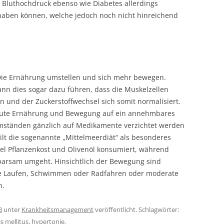
 Bluthochdruck ebenso wie Diabetes allerdings
aben können, welche jedoch noch nicht hinreichend
 Die Ernährung umstellen und sich mehr bewegen.
ann dies sogar dazu führen, dass die Muskelzellen
en und der Zuckerstoffwechsel sich somit normalisiert.
gute Ernährung und Bewegung auf ein annehmbares
mständen gänzlich auf Medikamente verzichtet werden
ilt die sogenannte „Mittelmeerdiät“ als besonderes
viel Pflanzenkost und Olivenöl konsumiert, während
parsam umgeht. Hinsichtlich der Bewegung sind
e Laufen, Schwimmen oder Radfahren oder moderate
n.
8
unter
Krankheitsmanagement
veröffentlicht. Schlagwörter:
s mellitus
,
hypertonie
.