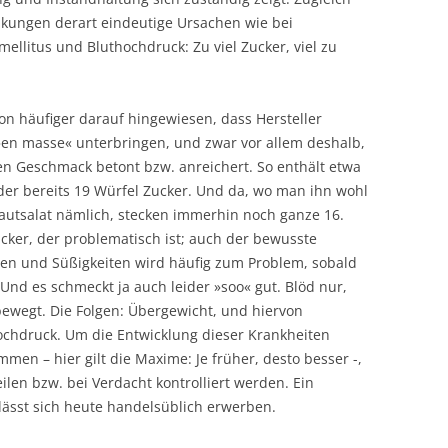
nkungen derart eindeutige Ursachen wie bei
 mellitus und Bluthochdruck: Zu viel Zucker, viel zu
on häufiger darauf hingewiesen, dass Hersteller
»en masse« unterbringen, und zwar vor allem deshalb,
 den Geschmack betont bzw. anreichert. So enthält etwa
er bereits 19 Würfel Zucker. Und da, wo man ihn wohl
utsalat nämlich, stecken immerhin noch ganze 16.
Zucker, der problematisch ist; auch der bewusste
en und Süßigkeiten wird häufig zum Problem, sobald
d es schmeckt ja auch leider »soo« gut. Blöd nur,
ewegt. Die Folgen: Übergewicht, und hiervon
chdruck. Um die Entwicklung dieser Krankheiten
en – hier gilt die Maxime: Je früher, desto besser -,
ilen bzw. bei Verdacht kontrolliert werden. Ein
lässt sich heute handelsüblich erwerben.