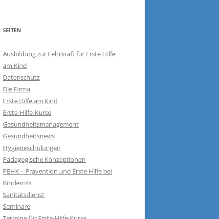
SEITEN
Ausbildung zur Lehrkraft für Erste Hilfe
am Kind
Datenschutz
Die Firma
Erste Hilfe am Kind
Erste-Hilfe-Kurse
Gesundheitsmanagement
Gesundheitsnews
Hygieneschulungen
Pädagogische Konzeptionen
PEHK – Prävention und Erste Hilfe bei
Kindern®
Sanitätsdienst
Seminare
Termine für Erste-Hilfe-Kurse