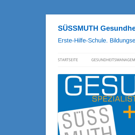
Zum
Inhalt
springen
SÜSSMUTH Gesundheit
Erste-Hilfe-Schule. Bildungs
STARTSEITE
GESUNDHEITSMANAGEM