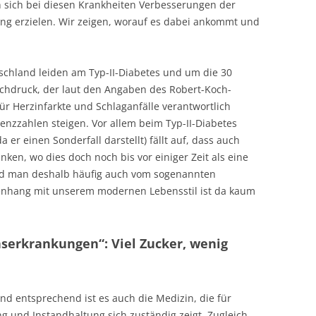
 sich bei diesen Krankheiten Verbesserungen der
ng erzielen. Wir zeigen, worauf es dabei ankommt und
schland leiden am Typ-II-Diabetes und um die 30
chdruck, der laut den Angaben des Robert-Koch-
 für Herzinfarkte und Schlaganfälle verantwortlich
nzzahlen steigen. Vor allem beim Typ-II-Diabetes
a er einen Sonderfall darstellt) fällt auf, dass auch
en, wo dies doch noch bis vor einiger Zeit als eine
nd man deshalb häufig auch vom sogenannten
enhang mit unserem modernen Lebensstil ist da kaum
onserkrankungen“: Viel Zucker, wenig
nd entsprechend ist es auch die Medizin, die für
g und Instandhaltung sich zuständig zeigt. Zugleich