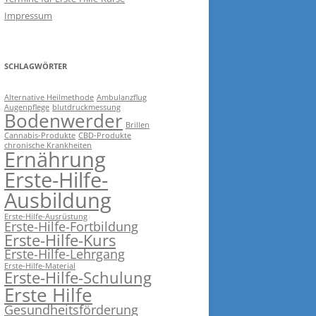
Impressum
SCHLAGWÖRTER
Alternative Heilmethode
Ambulanzflug
Augenpflege
blutdruckmessung
Bodenwerder
Brillen
Cannabis-Produkte
CBD-Produkte
chronische Krankheiten
Ernährung
Erste-Hilfe-
Ausbildung
Erste-Hilfe-Ausrüstung
Erste-Hilfe-Fortbildung
Erste-Hilfe-Kurs
Erste-Hilfe-Lehrgang
Erste-Hilfe-Material
Erste-Hilfe-Schulung
Erste Hilfe
Gesundheitsförderung