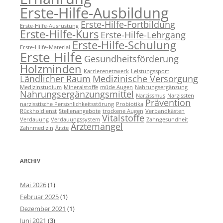
Erste-Hilfe-Ausbildung
Erste-Hilfe-Fortbildung
Erste-Hilfe-Ausrüstung
Erste-Hilfe-Kurs
Erste-Hilfe-Lehrgang
Erste-Hilfe-Schulung
Erste-Hilfe-Material
Erste Hilfe
Gesundheitsförderung
Holzminden
Karrierenetzwerk
Leistungssport
Ländlicher Raum
Medizinische Versorgung
Medizinstudium
Mineralstoffe
müde Augen
Nahrungsergänzung
Nahrungsergänzungsmittel
Narzissmus
Narzissten
Prävention
narzisstische Persönlichkeitsstörung
Probiotika
Rückholdienst
Stellenangebote
trockene Augen
Verbandkästen
Vitalstoffe
Verdauung
Verdauungssystem
Zahngesundheit
Ärztemangel
Zahnmedizin
Ärzte
ARCHIV
Mai 2026
(1)
Februar 2025
(1)
Dezember 2021
(1)
Juni 2021
(3)