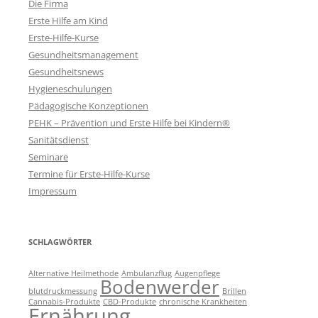
Die Firma
Erste Hilfe am Kind
Erste-Hilfe-Kurse
Gesundheitsmanagement
Gesundheitsnews
Hygieneschulungen
Pädagogische Konzeptionen
PEHK – Prävention und Erste Hilfe bei Kindern®
Sanitätsdienst
Seminare
Termine für Erste-Hilfe-Kurse
Impressum
SCHLAGWÖRTER
Alternative Heilmethode
Ambulanzflug
Augenpflege
Bodenwerder
blutdruckmessung
Brillen
Cannabis-Produkte
CBD-Produkte
chronische Krankheiten
Ernährung