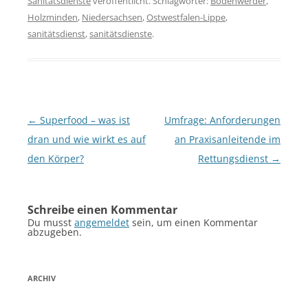
Sanitätsdienste
veröffentlicht. Schlagwörter:
Bodenwerder
,
Holzminden
,
Niedersachsen
,
Ostwestfalen-Lippe
,
sanitätsdienst
,
sanitätsdienste
.
Beitragsnavigation
←
Superfood – was ist
Umfrage: Anforderungen
dran und wie wirkt es auf
an Praxisanleitende im
den Körper?
Rettungsdienst
→
Schreibe einen Kommentar
Du musst
angemeldet
sein, um einen Kommentar
abzugeben.
ARCHIV