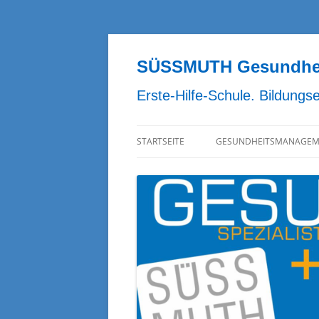
Zum
Inhalt
springen
SÜSSMUTH Gesundheit
Erste-Hilfe-Schule. Bildungs
STARTSEITE
GESUNDHEITSMANAGEM