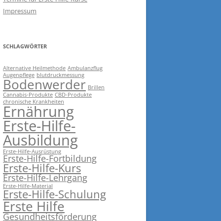
Impressum
SCHLAGWÖRTER
Alternative Heilmethode
Ambulanzflug
Augenpflege
blutdruckmessung
Bodenwerder
Brillen
Cannabis-Produkte
CBD-Produkte
chronische Krankheiten
Ernährung
Erste-Hilfe-
Ausbildung
Erste-Hilfe-Ausrüstung
Erste-Hilfe-Fortbildung
Erste-Hilfe-Kurs
Erste-Hilfe-Lehrgang
Erste-Hilfe-Material
Erste-Hilfe-Schulung
Erste Hilfe
Gesundheitsförderung