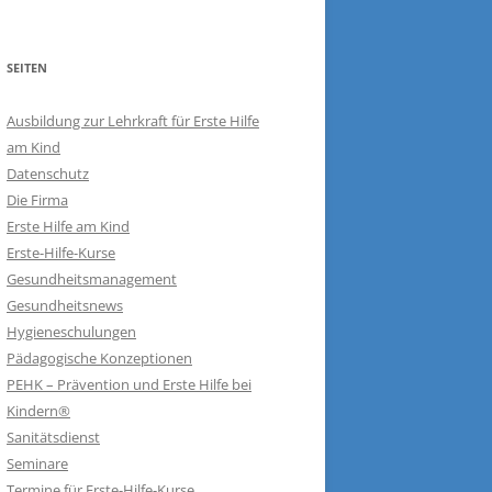
SEITEN
Ausbildung zur Lehrkraft für Erste Hilfe
am Kind
Datenschutz
Die Firma
Erste Hilfe am Kind
Erste-Hilfe-Kurse
Gesundheitsmanagement
Gesundheitsnews
Hygieneschulungen
Pädagogische Konzeptionen
PEHK – Prävention und Erste Hilfe bei
Kindern®
Sanitätsdienst
Seminare
Termine für Erste-Hilfe-Kurse