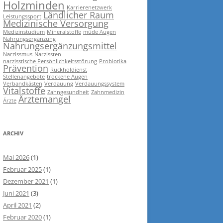
Holzminden
Karrierenetzwerk
Ländlicher Raum
Leistungssport
Medizinische Versorgung
Medizinstudium
Mineralstoffe
müde Augen
Nahrungsergänzung
Nahrungsergänzungsmittel
Narzissmus
Narzissten
narzisstische Persönlichkeitsstörung
Probiotika
Prävention
Rückholdienst
Stellenangebote
trockene Augen
Verbandkästen
Verdauung
Verdauungssystem
Vitalstoffe
Zahngesundheit
Zahnmedizin
Ärztemangel
Ärzte
ARCHIV
Mai 2026
(1)
Februar 2025
(1)
Dezember 2021
(1)
Juni 2021
(3)
April 2021
(2)
Februar 2020
(1)