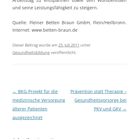
Arbeitstag zu entspannen sowie sein Wohlbefinden
und seine Leistungsfähigkeit zu steigern.
Quelle: Fleiner Betten Braun GmbH, Flein/Heilbronn.
Internet: www.betten-braun.de
Dieser Beitrag wurde am
25. Juli 2011
unter
Gesundheitsbildung
veröffentlicht.
Beitragsnavigation
←
BKG-Projekt für die
Prävention statt Therapie –
medizinische Versorgung
Gesundheitsvorsorge bei
älterer Patienten
PKV und GKV
→
ausgezeichnet