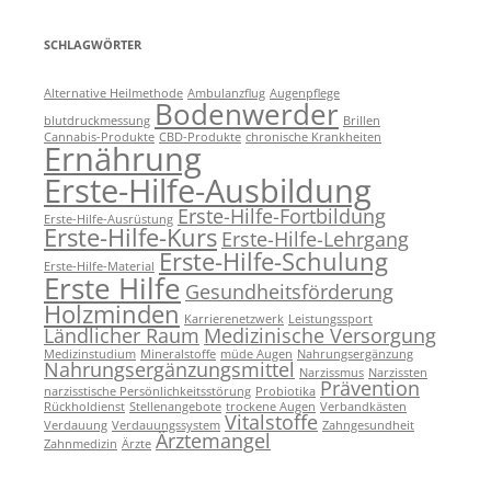
SCHLAGWÖRTER
Alternative Heilmethode
Ambulanzflug
Augenpflege
Bodenwerder
blutdruckmessung
Brillen
Cannabis-Produkte
CBD-Produkte
chronische Krankheiten
Ernährung
Erste-Hilfe-Ausbildung
Erste-Hilfe-Fortbildung
Erste-Hilfe-Ausrüstung
Erste-Hilfe-Kurs
Erste-Hilfe-Lehrgang
Erste-Hilfe-Schulung
Erste-Hilfe-Material
Erste Hilfe
Gesundheitsförderung
Holzminden
Karrierenetzwerk
Leistungssport
Ländlicher Raum
Medizinische Versorgung
Medizinstudium
Mineralstoffe
müde Augen
Nahrungsergänzung
Nahrungsergänzungsmittel
Narzissmus
Narzissten
Prävention
narzisstische Persönlichkeitsstörung
Probiotika
Rückholdienst
Stellenangebote
trockene Augen
Verbandkästen
Vitalstoffe
Verdauung
Verdauungssystem
Zahngesundheit
Ärztemangel
Zahnmedizin
Ärzte