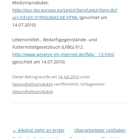
Medizinprodukte:
http://eur-lex.europa.eu/LexUriServ/LexUriServ.do?
uri=CELEX:31993L0042:DE:HTML
(gesichtet am
14.07.2010)
Lebensmittel-, Bedarfsgegenstände- und
Futtermittelgesetzbuch (LFBG) §12:
http://www.gesetze-im-internet.de/lfgb/__12.html
(gesichtet am 14.07.2010)
Dieser Beitrag wurde am
14. Juli 2010
unter
Gesundheitsprodukte
veröffentlicht. Schlagwörter:
Gesundheitsprodukte
.
Beitragsnavigation
←
Alkohol steht an erster
Überarbeiteter Leitfaden