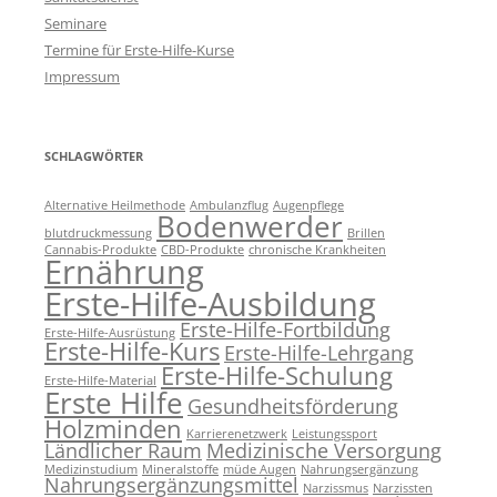
Seminare
Termine für Erste-Hilfe-Kurse
Impressum
SCHLAGWÖRTER
Alternative Heilmethode
Ambulanzflug
Augenpflege
Bodenwerder
blutdruckmessung
Brillen
Cannabis-Produkte
CBD-Produkte
chronische Krankheiten
Ernährung
Erste-Hilfe-Ausbildung
Erste-Hilfe-Fortbildung
Erste-Hilfe-Ausrüstung
Erste-Hilfe-Kurs
Erste-Hilfe-Lehrgang
Erste-Hilfe-Schulung
Erste-Hilfe-Material
Erste Hilfe
Gesundheitsförderung
Holzminden
Karrierenetzwerk
Leistungssport
Ländlicher Raum
Medizinische Versorgung
Medizinstudium
Mineralstoffe
müde Augen
Nahrungsergänzung
Nahrungsergänzungsmittel
Narzissmus
Narzissten