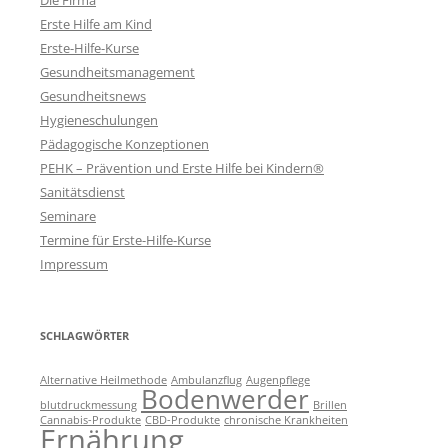
Die Firma
Erste Hilfe am Kind
Erste-Hilfe-Kurse
Gesundheitsmanagement
Gesundheitsnews
Hygieneschulungen
Pädagogische Konzeptionen
PEHK – Prävention und Erste Hilfe bei Kindern®
Sanitätsdienst
Seminare
Termine für Erste-Hilfe-Kurse
Impressum
SCHLAGWÖRTER
Alternative Heilmethode
Ambulanzflug
Augenpflege
Bodenwerder
blutdruckmessung
Brillen
Cannabis-Produkte
CBD-Produkte
chronische Krankheiten
Ernährung