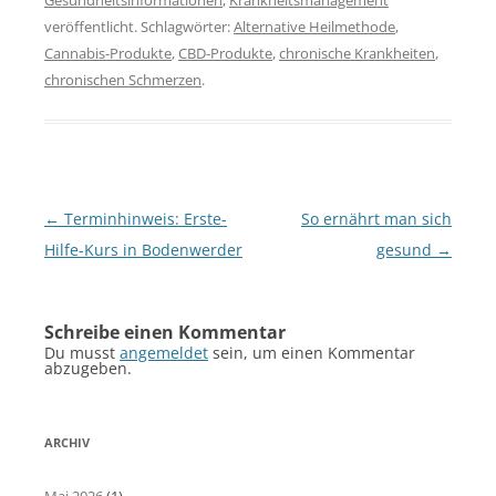
Gesundheitsinformationen
,
Krankheitsmanagement
veröffentlicht. Schlagwörter:
Alternative Heilmethode
,
Cannabis-Produkte
,
CBD-Produkte
,
chronische Krankheiten
,
chronischen Schmerzen
.
Beitragsnavigation
←
Terminhinweis: Erste-
So ernährt man sich
Hilfe-Kurs in Bodenwerder
gesund
→
Schreibe einen Kommentar
Du musst
angemeldet
sein, um einen Kommentar
abzugeben.
ARCHIV