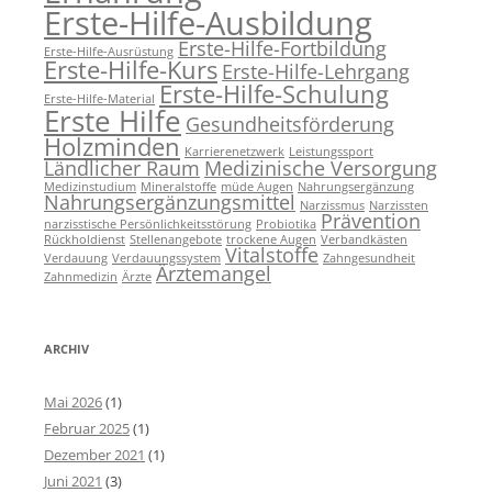
Erste-Hilfe-Ausbildung
Erste-Hilfe-Fortbildung
Erste-Hilfe-Ausrüstung
Erste-Hilfe-Kurs
Erste-Hilfe-Lehrgang
Erste-Hilfe-Schulung
Erste-Hilfe-Material
Erste Hilfe
Gesundheitsförderung
Holzminden
Karrierenetzwerk
Leistungssport
Ländlicher Raum
Medizinische Versorgung
Medizinstudium
Mineralstoffe
müde Augen
Nahrungsergänzung
Nahrungsergänzungsmittel
Narzissmus
Narzissten
Prävention
narzisstische Persönlichkeitsstörung
Probiotika
Rückholdienst
Stellenangebote
trockene Augen
Verbandkästen
Vitalstoffe
Verdauung
Verdauungssystem
Zahngesundheit
Ärztemangel
Zahnmedizin
Ärzte
ARCHIV
Mai 2026
(1)
Februar 2025
(1)
Dezember 2021
(1)
Juni 2021
(3)