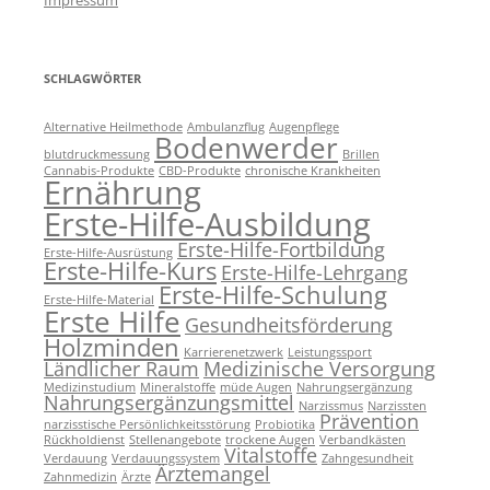
Impressum
SCHLAGWÖRTER
Alternative Heilmethode
Ambulanzflug
Augenpflege
Bodenwerder
blutdruckmessung
Brillen
Cannabis-Produkte
CBD-Produkte
chronische Krankheiten
Ernährung
Erste-Hilfe-Ausbildung
Erste-Hilfe-Fortbildung
Erste-Hilfe-Ausrüstung
Erste-Hilfe-Kurs
Erste-Hilfe-Lehrgang
Erste-Hilfe-Schulung
Erste-Hilfe-Material
Erste Hilfe
Gesundheitsförderung
Holzminden
Karrierenetzwerk
Leistungssport
Ländlicher Raum
Medizinische Versorgung
Medizinstudium
Mineralstoffe
müde Augen
Nahrungsergänzung
Nahrungsergänzungsmittel
Narzissmus
Narzissten
Prävention
narzisstische Persönlichkeitsstörung
Probiotika
Rückholdienst
Stellenangebote
trockene Augen
Verbandkästen
Vitalstoffe
Verdauung
Verdauungssystem
Zahngesundheit
Ärztemangel
Zahnmedizin
Ärzte